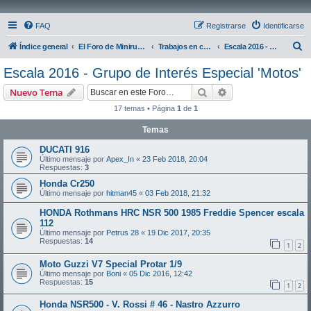
FAQ
Registrarse
Identificarse
B
Índice general
El Foro de Miniruedas
Trabajos en curso
Escala 2016 - Grupo de Interés Especial 'Motos'
u
Escala 2016 - Grupo de Interés Especial 'Motos'
s
Buscar
Búsqueda avanzad
Nuevo Tema
c
17 temas • Página
1
de
1
a
Temas
r
DUCATI 916
Último mensaje por
Apex_In
«
23 Feb 2018, 20:04
Respuestas:
3
Honda Cr250
Último mensaje por
hitman45
«
03 Feb 2018, 21:32
HONDA Rothmans HRC NSR 500 1985 Freddie Spencer escala
112
Último mensaje por
Petrus 28
«
19 Dic 2017, 20:35
Respuestas:
14
1
2
Moto Guzzi V7 Special Protar 1/9
Último mensaje por
Boni
«
05 Dic 2016, 12:42
Respuestas:
15
1
2
Honda NSR500 - V. Rossi # 46 - Nastro Azzurro