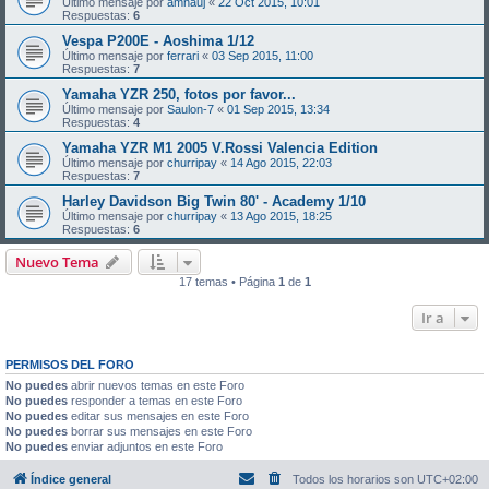
Último mensaje por
amnauj
«
22 Oct 2015, 10:01
Respuestas:
6
Vespa P200E - Aoshima 1/12
Último mensaje por
ferrari
«
03 Sep 2015, 11:00
Respuestas:
7
Yamaha YZR 250, fotos por favor...
Último mensaje por
Saulon-7
«
01 Sep 2015, 13:34
Respuestas:
4
Yamaha YZR M1 2005 V.Rossi Valencia Edition
Último mensaje por
churripay
«
14 Ago 2015, 22:03
Respuestas:
7
Harley Davidson Big Twin 80' - Academy 1/10
Último mensaje por
churripay
«
13 Ago 2015, 18:25
Respuestas:
6
Nuevo Tema
17 temas • Página
1
de
1
Ir a
PERMISOS DEL FORO
No puedes
abrir nuevos temas en este Foro
No puedes
responder a temas en este Foro
No puedes
editar sus mensajes en este Foro
No puedes
borrar sus mensajes en este Foro
No puedes
enviar adjuntos en este Foro
Índice general
Todos los horarios son
UTC+02:00