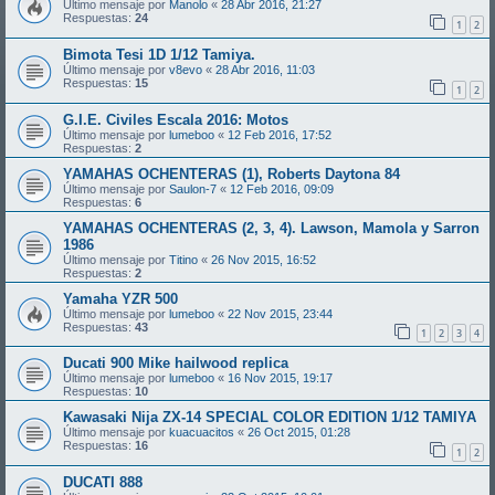
Último mensaje por
Manolo
«
28 Abr 2016, 21:27
Respuestas:
24
1
2
Bimota Tesi 1D 1/12 Tamiya.
Último mensaje por
v8evo
«
28 Abr 2016, 11:03
Respuestas:
15
1
2
G.I.E. Civiles Escala 2016: Motos
Último mensaje por
lumeboo
«
12 Feb 2016, 17:52
Respuestas:
2
YAMAHAS OCHENTERAS (1), Roberts Daytona 84
Último mensaje por
Saulon-7
«
12 Feb 2016, 09:09
Respuestas:
6
YAMAHAS OCHENTERAS (2, 3, 4). Lawson, Mamola y Sarron
1986
Último mensaje por
Titino
«
26 Nov 2015, 16:52
Respuestas:
2
Yamaha YZR 500
Último mensaje por
lumeboo
«
22 Nov 2015, 23:44
Respuestas:
43
1
2
3
4
Ducati 900 Mike hailwood replica
Último mensaje por
lumeboo
«
16 Nov 2015, 19:17
Respuestas:
10
Kawasaki Nija ZX-14 SPECIAL COLOR EDITION 1/12 TAMIYA
Último mensaje por
kuacuacitos
«
26 Oct 2015, 01:28
Respuestas:
16
1
2
DUCATI 888