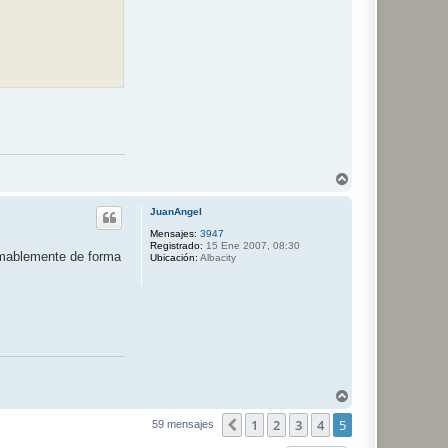
o
g
g
y
2
A
r
r
JuanAngel
i
b
Mensajes:
3947
Registrado:
15 Ene 2007, 08:30
a
 amablemente de forma
Ubicación:
Albacity
A
r
1
2
3
4
5
r
Anterior
59 mensajes
i