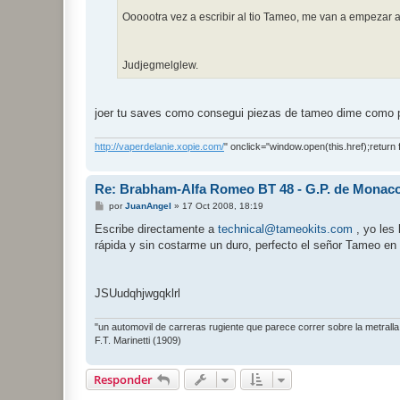
Oooootra vez a escribir al tio Tameo, me van a empezar a 
Judjegmelglew.
joer tu saves como consegui piezas de tameo dime como porf
http://vaperdelanie.xopie.com/
" onclick="window.open(this.href);return 
Re: Brabham-Alfa Romeo BT 48 - G.P. de Monaco
M
por
JuanAngel
»
17 Oct 2008, 18:19
e
n
Escribe directamente a
technical@tameokits.com
, yo les
s
rápida y sin costarme un duro, perfecto el señor Tameo en
a
j
e
JSUudqhjwgqklrl
"un automovil de carreras rugiente que parece correr sobre la metralla
F.T. Marinetti (1909)
Responder