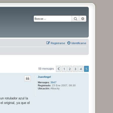
Buscar
Búsqueda avanza
Registrarse
Identificarse
1
2
3
4
5
Anterior
59 mensajes
JuanAngel
Mensajes:
3947
Registrado:
15 Ene 2007, 08:30
Ubicación:
Albacity
un rotulador azul la
l original, ya que el