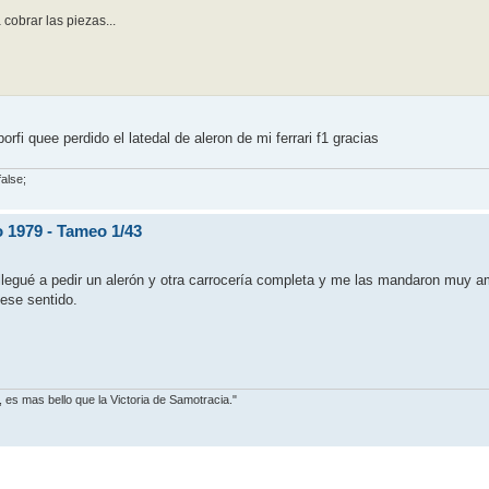
cobrar las piezas...
i quee perdido el latedal de aleron de mi ferrari f1 gracias
false;
 1979 - Tameo 1/43
 llegué a pedir un alerón y otra carrocería completa y me las mandaron muy
 ese sentido.
, es mas bello que la Victoria de Samotracia."