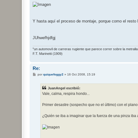
Y hasta aquí el proceso de montaje, porque como el resto 
JUhwefhjdfgj
"un automovil de carreras rugiente que parece correr sobre la metralla
F.T. Marinetti (1909)
Re:
M
por
quiquefoggy2
»
16 Oct 2008, 15:19
e
n
s
JuanAngel escribió:
a
j
Vale, calma, respira hondo...
e
Primer desastre (sospecho que no el último) con el plano 
¿Quién se iba a imaginar que la fuerza de una pinza iba a