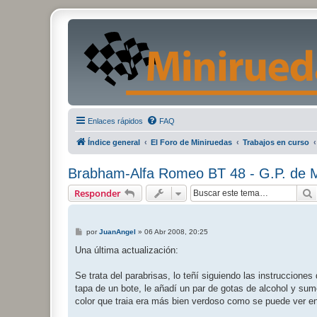
Enlaces rápidos
FAQ
Índice general
El Foro de Miniruedas
Trabajos en curso
Brabham-Alfa Romeo BT 48 - G.P. de 
Responder
M
por
JuanAngel
»
06 Abr 2008, 20:25
e
n
Una última actualización:
s
a
j
Se trata del parabrisas, lo teñí siguiendo las instrucciones
e
tapa de un bote, le añadí un par de gotas de alcohol y sume
color que traia era más bien verdoso como se puede ver en