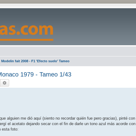
Modelin fait 2008 - F1 'Efecto suelo' Tameo
Monaco 1979 - Tameo 1/43
Buscar
Búsqueda avanzada
 que alguien me dió aquí (siento no recordar quién fue pero gracias), pinté con 
rgí el acetato dejando secar con el fin de darle un tono azul más acorde con e
 esta foto: